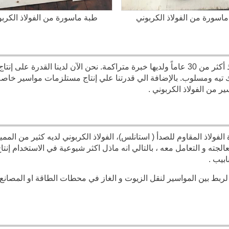
اسورة من الفولاذ الكربوني
طبة ماسورة من الفولاذ الكربو
شركتنا تعمل في مجال تصنيع مستلزمات المواسير منذ أكثر من 30 عاماً ولديها خبرة متراكمة. نحن الآن لدينا القدرة على إنتاج
تيه ومسلوب. بالإضافة الي قدرتنا علي إنتاج مستلزمات مواسير خاص
 من الفولاذ الكربوني .
ولاذ المقاوم للصدأ ( استانلس)، الفولاذ الكربوني لديه كثير من المم
جته و التعامل معه ، بالتالي انه ماذل اكثر شيوعية في الاستخدام إنتا
بيب .
لربط بين المواسير لنقل الزيوت و الغاز في محطات الطاقة او المصانع ا