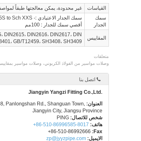
القياسات
غير محدودة، يمكن معالجتها طبقاً لمواص
سمك
سمك الجدار الاعتيادي :- Sch 5S to Sch XXS
الجدار
أقصي سمك للجدار : 100مم
 DIN2615، DIN2616، DIN2617، DIN
المقاييس
B/T13401، GB/T12459، SH3408، SH3409
متعلقات
وصلات مواسير من الفولاذ الكربوني، وصلات مواسير بمقاييس 
اتصل بنا
Jiangyin Yangzi Fitting Co.,Ltd.
العنوان:
68, Panlongshan Rd., Shanguan Town,
Jiangyin City, Jiangsu Province
شخص للاتصال:
PING
هاتف:
+86-510-86996585-8017
+86-510-86992666
Fax:
الايميل:
zp@jyyzpipe.com