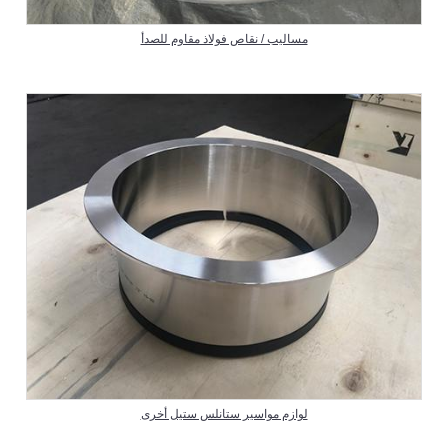
مساليب / نقاص فولاذ مقاوم للصدأ
لوازم مواسير ستانلس ستيل أخرى