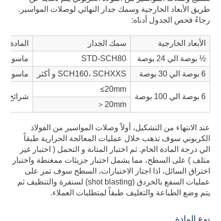
طريق الأبعاد الخارجية وسمك جدار النهائي لوصلات المواسير.
رجاءً فحص الجدول أدناه:
الأبعاد الخارجية
سمك الجدار
المادة
½ بوصة الي 24 بوصة
STD-SCH80
ماسورة س
6 بوصة الي 30 بوصة
SCH160، SCHXXS و أكثر
ماسورة س
≤20mm
6 بوصة الي 100 بوصة
شرائح فول
＞20mm
عند الانتهاء من التشكيل، أولاً وصلات المواسير من الفولاذ
الكربوني سوف تذهب خلال عمليات المعالجة الحرارية طبقاً
الي درجة المادة الخام. ثم اختبار المتانة و التحمل ( اختبار غير
متلف ) على السطح، مما يشمل اختبار جزيئات ممغنطة واختبار
اختراق السائل، اذا اجتاز الاختبارات، السطح سوف تمر على
عمليات السفع بالخردق (shot blasting) لسنفرة والتنظيف ثم
يتم وضع الطباعة والتغليف طبقاً لمتطلبات العملاء.
نوع المادة