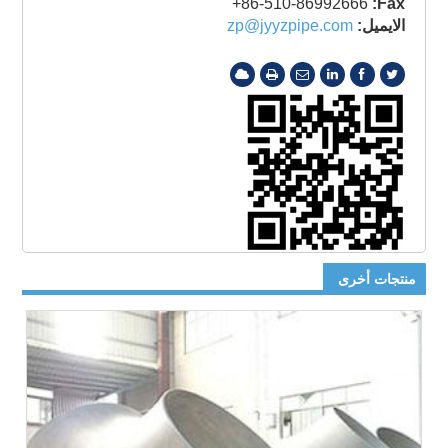
+86-510-86992666
Fax:
الايميل:
zp@jyyzpipe.com
منتجات أخرى