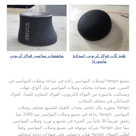
طبة كاب فولاذ كربوني (سدادة
مخفضات مواسير فولاذ كربوني
ماسورة)
مصنع Yangzi لوصلات المواسير رائدة في صناعة وصلات المواسير في
الصين، تقوم بصناعة مختلف وصلات المواسير مثل أكواع، تيهات
ومساليب ماسورة من الفولاذ الكربوني، الفولاذ المقاوم للصدأ، الفولاذ
السبائكي في مختلف المعادن.
Yangzi مجهزة بكل عناصر معدات الثقيلة للتصنيع مختلف وصلات
المواسير. Yangzi بداءة في تصنيع وصلات المواسير منذ 1989 مما
يحقق تقريبياً 30 عاماً من الخبرة في تصنيع و توريد وصلات المواسير
مما جعل Yangzi شركة موثوقة في تصنيع وصلات المواسير وفقاً
لطلب العملاء. Yangzi هيأت وحصلت على شهادات دولية لمختلف