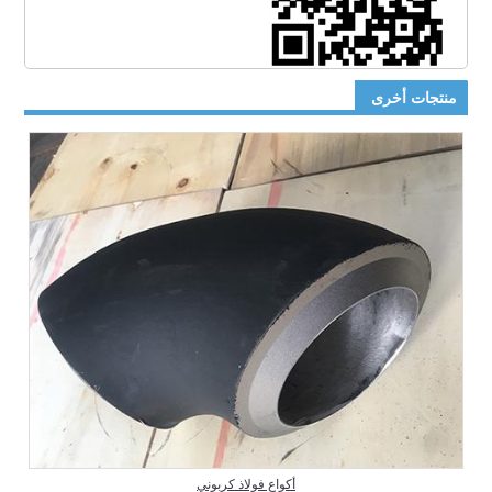
منتجات أخرى
أكواع فولاذ كربوني