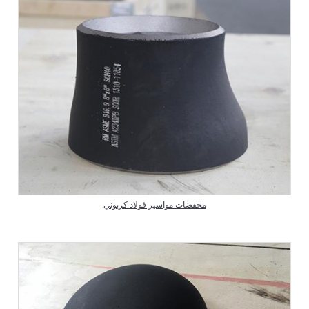
مخفضات مواسير فولاذ كربوني