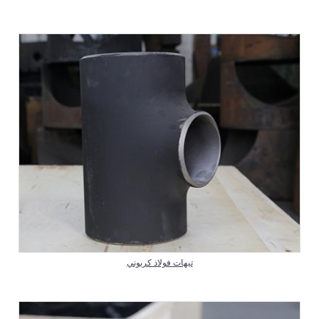
تيهات فولاذ كربوني