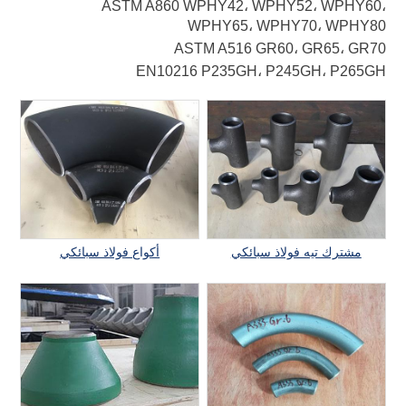
ASTM A860 WPHY42، WPHY52، WPHY60،
WPHY65، WPHY70، WPHY80
ASTM A516 GR60، GR65، GR70
EN10216 P235GH، P245GH، P265GH
مشترك تيه فولاذ سبائكي
أكواع فولاذ سبائكي