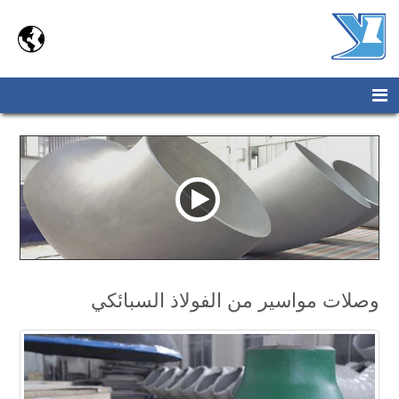

وصلات مواسير من الفولاذ السبائكي