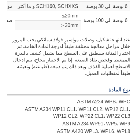
6 بوصة الي 30 بوصة
SCH160, SCHXXS و ما أكثر
مواسير
≤20mm
6 بوصة الي 100 بوصة
صفائح 
＞20mm
عند انتهاء تشكيل، وصلات مواسير فولاذ سبائكي يجب المرور
خلال مراحل معالجة مختلفة طبقاً لدرجة المادة الخامة. ثم
اختبار المتانة سيطبق على السطح مما يشمل كشف بالبدرة
الممغنط وفحص نفاذ الصبغة. إذا تم الاختبار بنجاح، يتم ادخال
الاسطح لعملية القذف وبعد ذلك يتم دمغه (طباعته) وتعبئته
طبقاً لمتطلبات العميل.
نوع المادة
ASTM A234 WPB، WPC
ASTM A234 WP11 CL1، WP11 CL2، WP12 CL1،
WP12 CL2، WP22 CL1، WP22 CL3
ASTM A234 WP91، WP5، WP9
ASTM A420 WPL3، WPL6، WPL8