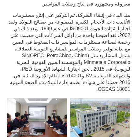
معروفة ومشهورة في إنتاج وصلات المواسير.
منذ البدء في إنشاء الشركة، تم التركيز على إنتاج مستلزمات
الأنابيب ذات الأحجام الكبيرة المصنوعة من صفائح الفولاذ. ولقد
اجتازنا شهادة الجودة ISO9001 في عام 1999. وبعد ذلك في
2002، لقد أصبحنا واحدة من أوائل الشركات التي حصلت على
رخصة لصناعة مستلزمات المواسير ذات الضغوط في الصين
مع بداية توفير وصلات المواسير للمشاريع القومية العملاقة،
تشمل المشاريع مثل (SINOPEC، PetroChina، China
Minmetals Corporatio والمؤسسة الصين القومية البحرية
للزيوت). في 2015 ، نحن اجتازنا الشهادة الأوروبية PED،
والشهادة الفرنسية BV وiso14001 لنظام الإدارة البيئية. في
2016 حصلنا على شهادة أنظمة إدارة السلامة و الصحة المهنية
OGSAS 18001 .