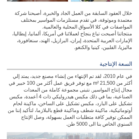
خلال العقود السابقة من العمل الجاد والخبرة، أصبحنا شركة
معتمدة وموثوقة، في تقدم مستلزمات المواسير بمختلف
المواصفات في كلا الأسواق المحلية والعالمية.
منتجاتنا أصبحت تباع بنجاح لعملائنا في أمريكا، ألمانيا، إيطاليا،
الإمارات العربية المتحدة، إيران، البرازيل، الهند، سنغافورة،
ماليزيا، الفلبين، كينيا والكنغو.
السعة الإنتاجية
في عام 2010، لقد تم الإنتهاء من إنشاء مصنع جديد، يمتد إلي
أكثر من m² 21,500 مع توفر فريق عمل أكثر من 100 خبير في
مجال إنتاج المواسير. نتبنى مجموعة كاملة من المعدات
الصناعية، بما في ذلك مكبس هيدروليكي ذات 4 أعمدة، مكبس
تشكيل على البارد، مكبس تشكيل على الساخن، ماكينة لحام
أوتوماتيكية، ماكينة شطف وماكينة قطع بالبلازما، لتأكيد إننا من
الممكن توفير كافة متطلبات العمل بسهولة، وصل الإنتاج
السنوي الخاص بنا الى 5000 طن.