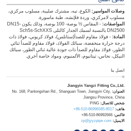
وصلات المواسير:
الكوع، تيه، مشترك صليبة، مسلوب مركزي،
مسلوب لامركزي، وردة فلإنشه، طبة ماسورة.
المواصفات:
- المقاس ½ بوصة- 100 بوصة، وذلك يكون DN15-
DN2500 بالنسبة لسمك الجدار كالتلى Sch5s-SchXXS
المادة:
- فولاذ مقاوم للصدأ(ستانلس)، فولاذ كربوني، فولاذ ذات
درجة حرارة منخفضة، سبائك الفولاذ، فولاذ مقاوم للصدأ ثنائي
الطور، فولاذ مقاوم للصدأ ذات جودة عالية ثنائي الطور، سبائك
النيكل، نحاس، تيتانيوم، الألمنيوم، ومواد خاصة أخري.
اتصل بنا
Jiangyin Yangzi Fitting Co.,Ltd.
العنوان:
No. 168, Panlongshan Rd., Shanguan Town, Jiangyin City,
Jiangsu Province, China
شخص للاتصال:
PING
هاتف:
+86-510-86996585-8017
فاكس:
+86-510-86992666
الايميل:
zp@jyyzpipe.com