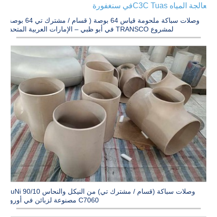
معالجة المياه C3C Tuasفي سنغفورة
وصلات سباكة ملحومة قياس 64 بوصة ( قسام / مشترك تي 64 بوصة)
لمشروع TRANSCO في أبو ظبي – الإمارات العربية المتحدة
وصلات سباكة (قسام / مشترك تي) من النيكل والنحاس CuNi 90/10
C7060 مصنوعة لزبائن في أوروبا