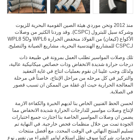
منذ 2012 ونحن موردي هيئة الصين القومية البحرية للزيوت
وشركة سيل للبترول (CSPC). وقد وردنا الكثير من وصلات
الأكواع (كيعان) من الفولاذ منخفض الحرارة WPL6 وWPL8 5D
لـCSPC للمشاريع الهندسية البحرية، مشاريع الصيانة والتصليح.
تلك وصلات المواسير تطلب العمل بمرونة في طبيعة ذات
درجات حرارة شديدة الانخفاض وذات خصائص ميكانيكية عالية،
ولذلك وجب علينا ان نقوم بعمليات انتاج في غاية التعقيد
والتركيز في كل مرحله من مراحل الإنتاج، خاصتاً في مرحلة
المعالجة الحرارية حيث أي غفلة من الممكن ان تسبب قصور
في الصلابة.
لحسن الحظ الفنيين الخاص بنا لديهم الخبرة والكفاءة الازمة
لإنتاج وصلات مواسير للدارجات الحرارة شديدة الانخفاض مما
يضمن ان وصلات المواسير الخاصة بنا اجتازت جميع اختبارات
الجودة تمت من خلال منظمات فحص خارجية. في النهاية تم
تسليم المنتج النهائي في الوقت المحدد، مع أفضل منتجات
وخدمات. شركتنا سوف تظل استلام اوامر الشراء من نفس نوع