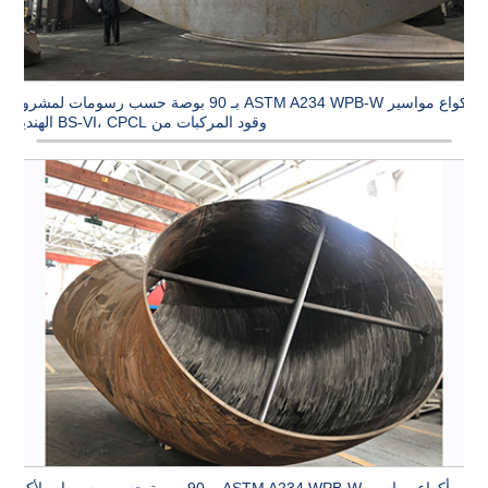
أكواع مواسير ASTM A234 WPB-W بـ 90 بوصة حسب رسومات لمشروع
وقود المركبات من BS-VI، CPCL الهندية