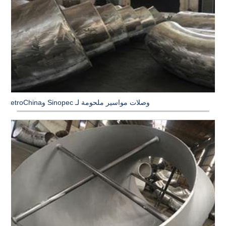
وصلات مواسير ملحومة لـ Sinopec وPetroChina