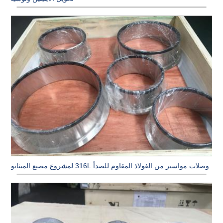
وصلات مواسير من الفولاذ المقاوم للصدأ 316L لمشروع مصنع الميثانول