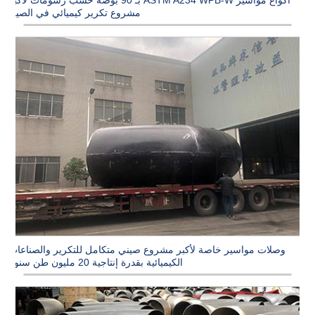
أكواع مواسير ASTM A234 WPB-W بـ 90 بوصة حسب رسومات لأكبر
مشروع تكرير كيميائي في الصين
وصلات مواسير خاصة لأكبر مشروع صيني متكامل للتكرير والصناعات
الكيميائية بقدرة إنتاجية 20 مليون طن سنوياً