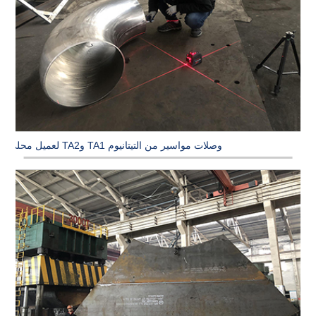
وصلات مواسير من التيتانيوم TA1 وTA2 لعميل محلي