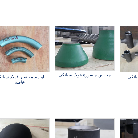
مخفض ماسورة فولاذ سبائكي
بائكي
لوازم مواسير فولاذ سبائ
خاصة