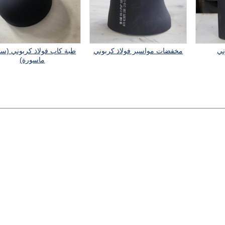
ني
مخفضات مواسير فولاذ كربوني
طبة كاب فولاذ كربوني (سد
ماسورة)