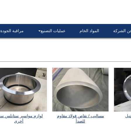
عن الشركة
المواد الخام
عمليات التصنيع
مراقبة الجودة
يل
مساليب / نقاص فولاذ مقاوم
لوازم مواسير ستانلس ست
للصدأ
أخرى