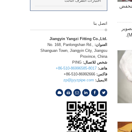
اختبارات الطرف الثالث
لمنخفض
اتصل بنا
تصوير
الإشعاعي (RT)، اختبار الموجات الفوق صوتية (UT) اختبار الصلابة (PT) واختبار الكشف (عن التشقق) بالجزيئات الممغنطة (MT).
Jiangyin Yangzi Fitting Co.,Ltd.
العنوان:
No. 168, Panlongshan Rd.,
Shanguan Town, Jiangyin City, Jiangsu
Province, China
شخص للاتصال:
PING
هاتف:
+86-510-86996585-8017
فاكس:
+86-510-86992666
الايميل:
zp@jyyzpipe.com