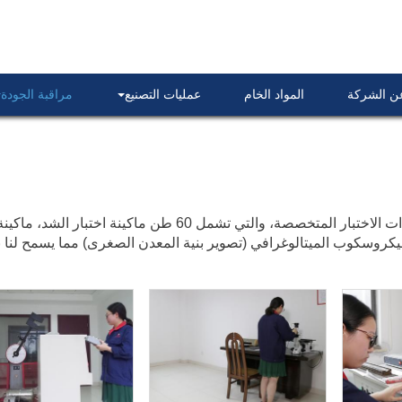
عن الشركة
المواد الخام
عمليات التصنيع
مراقبة الجودة
القسم الفيزيائي والكيميائي الخاص بنا مجهز بكافة معدات الاختبار المتخصصة، والتي تشمل 60 طن ماكينة اختب
ضة (على الأقل 196 درجة) وأيضاً ميكروسكوب الميتالوغرافي (تصوير بنية المعدن الصغرى) مما يسمح لنا