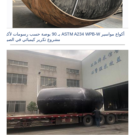
أكواع مواسير ASTM A234 WPB-W بـ 90 بوصة حسب رسومات لأكبر
مشروع تكرير كيميائي في الصين