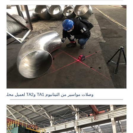
وصلات مواسير من التيتانيوم TA1 وTA2 لعميل محلي