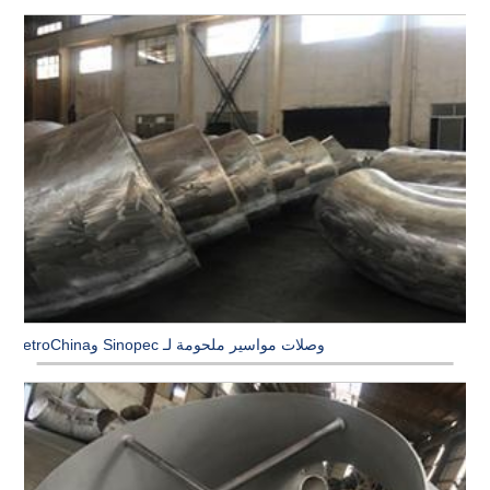
وصلات مواسير ملحومة لـ Sinopec وPetroChina