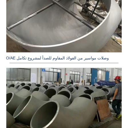
وصلات مواسير من الفولاذ المقاوم للصدأ لمشروع تكامل PO/AE