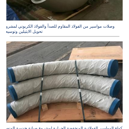
وصلات مواسير من الفولاذ المقاوم للصدأ والفولاذ الكربوني لمشروع
تحويل الايثيلين وتوسيعه
أكواع المواسير الفولاذية المنخفضة الحرارة لمشروع صيانة هندسة المنصة