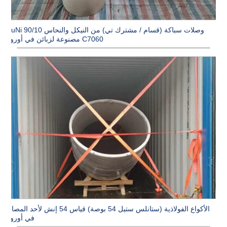
وصلات سباكة (قسام / مشترك تي) من النيكل والنحاس CuNi 90/10
C7060 مصنوعة لزبائن في أوروبا
الأكواع الفولاذية (ستانلس ستيل 54 بوصة) قياس 54 إنش لأحد المصانع
في أوروبا