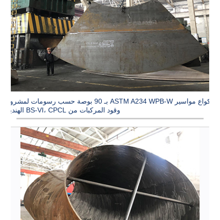
أكواع مواسير ASTM A234 WPB-W بـ 90 بوصة حسب رسومات لمشروع
وقود المركبات من BS-VI، CPCL الهندية