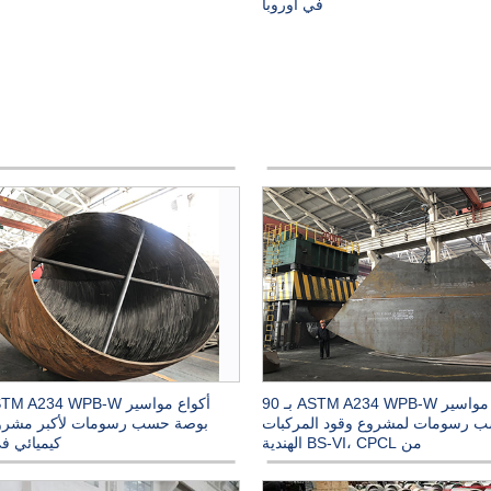
في أوروبا
أكواع مواسير ASTM A234 WPB-W بـ 90
 رسومات لمشروع وقود المركبات
بوصة حسب رسومات لأكبر مشروع
من BS-VI، CPCL الهندية
كيميائي ف