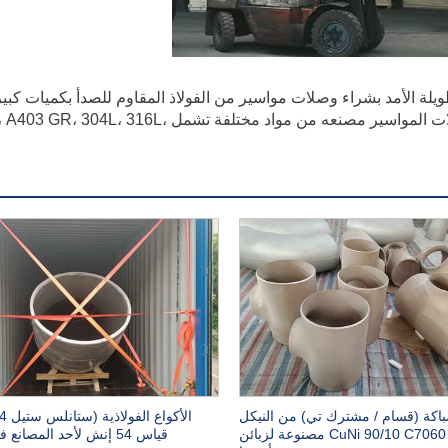
عاون طويلة الأمد بشراء وصلات مواسير من الفولاذ المقاوم للصدأ بكميات كبي
لمصنع الميثانول الخاص بهم في سبلان إيران. تلك وصلات المواسير مصنعه من مواد مختلفة تشمل L
اكة (قسام / مشترك تي) من النيكل
والنحاس CuNi 90/10 C7060 مصنوعة لزبائن
قياس 54 إنش لأحد المصانع في أوروبا