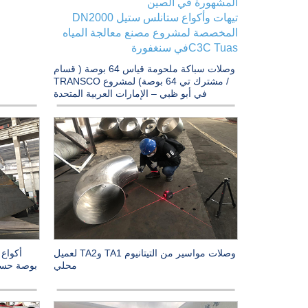
المشهورة في الصين
تيهات وأكواع ستانلس ستيل DN2000
المخصصة لمشروع مصنع معالجة المياه
C3C Tuasفي سنغفورة
وصلات سباكة ملحومة قياس 64 بوصة ( قسام
/ مشترك تي 64 بوصة) لمشروع TRANSCO
في أبو ظبي – الإمارات العربية المتحدة
وصلات مواسير من التيتانيوم TA1 وTA2 لعميل
محلي
بوصة حسب