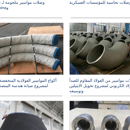
وص
صلات نحاسية للمؤسسات العسكرية
وPetroChina
ت مواسير من الفولاذ المقاوم للصدأ
أكواع المواسير الفولاذية المنخفضة
لاذ الكربوني لمشروع تحويل الايثيلين
لمشروع صيانة هندسة المنصة 
وتوسيعه