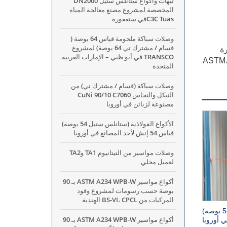
تيهات وأكواع ستانلس ستيل DN2000
المخصصة لمشروع مصنع معالجة المياه
C3C Tuasفي سنغفورة
وصلات سباكة ملحومة قياس 64 بوصة (
قسام / مشترك تي 64 بوصة) لمشروع
رة
TRANSCO في أبو ظبي – الإمارات العربية
ASTM، A403 GR، 304L، 316،
المتحدة
وصلات سباكة (قسام / مشترك تي) من
النيكل والنحاس CuNi 90/10 C7060
مصنوعة لزبائن في أوروبا
الأكواع الفولاذية (ستانلس ستيل 54 بوصة)
قياس 54 إنش لأحد المصانع في أوروبا
وصلات مواسير من التيتانيوم TA1 وTA2
لعميل محلي
أكواع مواسير ASTM A234 WPB-W بـ 90
بوصة حسب رسومات لمشروع وقود
المركبات من BS-VI، CPCL الهندية
الأكواع الفولاذية (ستانلس ستيل 54 بوصة)
أكواع مواسير ASTM A234 WPB-W بـ 90