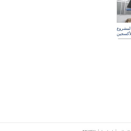
 لمشروع
أكسجين