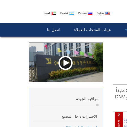
English
Русский
Español
العربية
عينات المنتجات للعملاء
اتصل بنا
بوجود تعاون مشترك مع وكالة Jaingyin لفحص و الاشراف على جودة السفن ، شركتنا لها القدرة على اداء اختبار HIC و SSC طبقاً
لمتطلبات العملاء ، اضافة الي ذلك منتجاتنا من الممكن اختباره من منظمات اختبار خارجية مثل (BV, LR, ABS, SGS, TUV و DNV
مراقبة الجودة
الاختبارات داخل المصنع