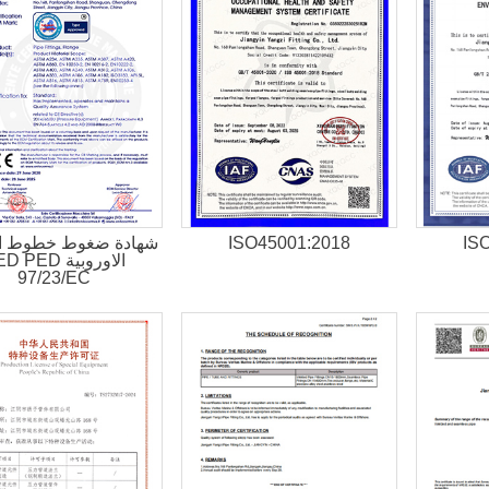
IS
ISO45001:2018
شهادة ضغوط خطوط الا
الاوروبية  PED
97/23/EC