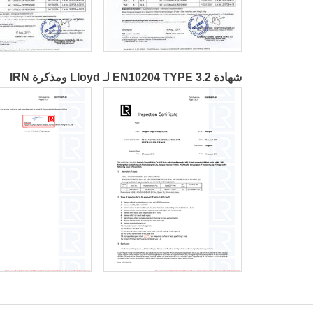
شهادة EN10204 TYPE 3.2 لـ Lloyd ومذكرة IRN