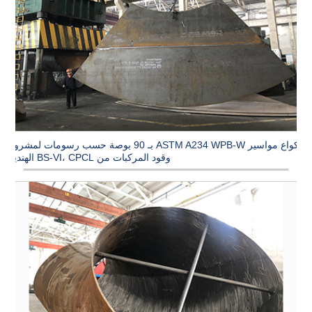
أكواع مواسير ASTM A234 WPB-W بـ 90 بوصة حسب رسومات لمشروع
وقود المركبات من BS-VI، CPCL الهندية