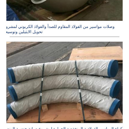
وصلات مواسير من الفولاذ المقاوم للصدأ والفولاذ الكربوني لمشروع
تحويل الايثيلين وتوسيعه
أكواع المواسير الفولاذية المنخفضة الحرارة لمشروع صيانة هندسة المنصة