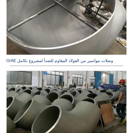
وصلات مواسير من الفولاذ المقاوم للصدأ لمشروع تكامل PO/AE