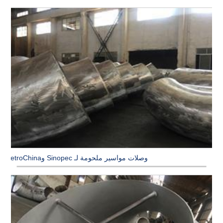
وصلات مواسير ملحومة لـ Sinopec وPetroChina