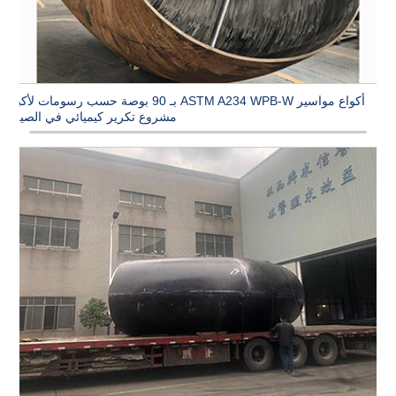
أكواع مواسير ASTM A234 WPB-W بـ 90 بوصة حسب رسومات لأكبر
مشروع تكرير كيميائي في الصين