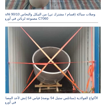
وصلات سباكة (قسام / مشترك تي) من النيكل والنحاس CuNi 90/10
C7060 مصنوعة لزبائن في أوروبا
الأكواع الفولاذية (ستانلس ستيل 54 بوصة) قياس 54 إنش لأحد المصانع
في أوروبا