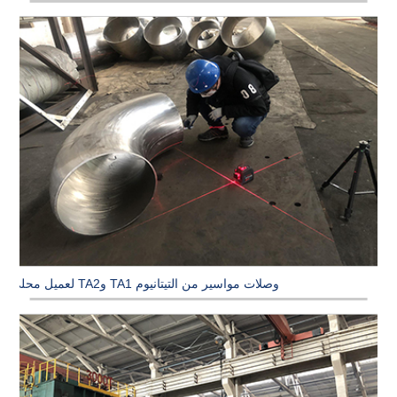
وصلات مواسير من التيتانيوم TA1 وTA2 لعميل محلي